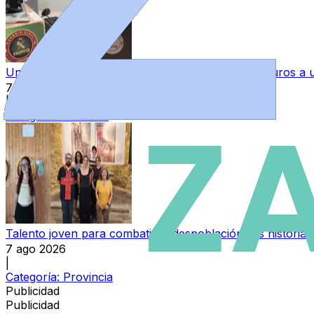
Una mujer investigada por estafar más de 4.200 euros 
7 ago 2026
|
Categoría:
Sucesos
Talento joven para combatir la despoblación: las histori
7 ago 2026
|
Categoría:
Provincia
Publicidad
Publicidad