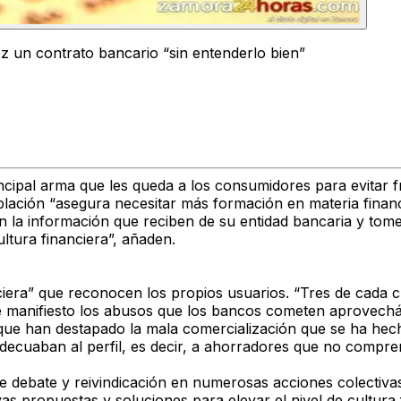
 un contrato bancario “sin entenderlo bien”
rincipal arma que les queda a los consumidores para evitar
lación “asegura necesitar más formación en materia finan
on la información que reciben de su entidad bancaria y tom
ltura financiera”, añaden.
nciera” que reconocen los propios usuarios. “Tres de cada
 de manifiesto los abusos que los bancos cometen aprovech
 que han destapado la mala comercialización que se ha he
adecuaban al perfil, es decir, a ahorradores que no compr
e debate y reivindicación en numerosas acciones colectiva
as propuestas y soluciones para elevar el nivel de cultura 