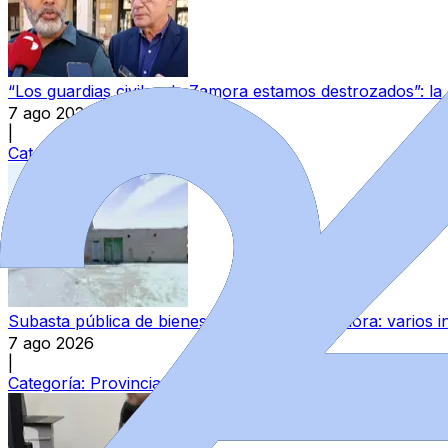
“Los guardias civiles de Zamora estamos destrozados”: l
7 ago 2026
|
Categoría:
Local
Subasta pública de bienes del Estado en Zamora: varios in
7 ago 2026
|
Categoría:
Provincia