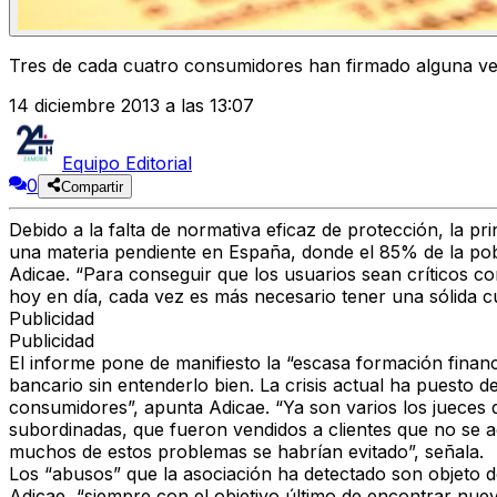
Tres de cada cuatro consumidores han firmado alguna vez
14 diciembre 2013 a las 13:07
Equipo Editorial
0
Compartir
Debido a la falta de normativa eficaz de protección, la p
una materia pendiente en España, donde el 85% de la pob
Adicae. “Para conseguir que los usuarios sean críticos c
hoy en día, cada vez es más necesario tener una sólida cu
Publicidad
Publicidad
El informe pone de manifiesto la “escasa formación fina
bancario sin entenderlo bien. La crisis actual ha puesto
consumidores”, apunta Adicae. “Ya son varios los jueces
subordinadas, que fueron vendidos a clientes que no se 
muchos de estos problemas se habrían evitado”, señala.
Los “abusos” que la asociación ha detectado son objeto d
Adicae, “siempre con el objetivo último de encontrar nuev