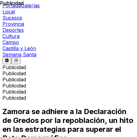
Publicidad
Publicidad
Portada
Galerías
Local
Sucesos
Provincia
Deportes
Cultura
Campo
Castilla y León
Semana Santa
Publicidad
Publicidad
Publicidad
Publicidad
Publicidad
Publicidad
Zamora se adhiere a la Declaración
de Gredos por la repoblación, un hito
en las estrategias para superar el