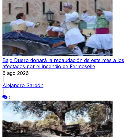
Bajo Duero donará la recaudación de este mes a los
afectados por el incendio de Fermoselle
6 ago 2026
|
Alejandro Sardón
|
0