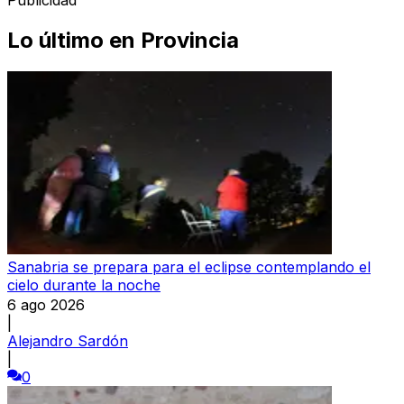
Publicidad
Lo último en
Provincia
Sanabria se prepara para el eclipse contemplando el
cielo durante la noche
6 ago 2026
|
Alejandro Sardón
|
0