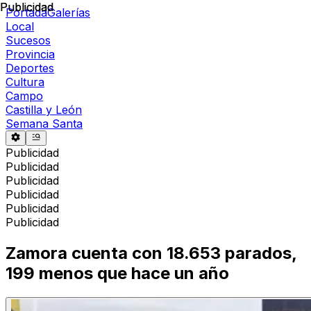
Publicidad
Publicidad
Portada
Galerías
Local
Sucesos
Provincia
Deportes
Cultura
Campo
Castilla y León
Semana Santa
Publicidad
Publicidad
Publicidad
Publicidad
Publicidad
Publicidad
Zamora cuenta con 18.653 parados,
199 menos que hace un año