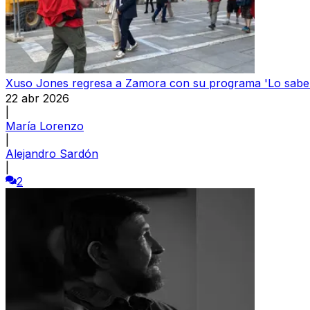
Xuso Jones regresa a Zamora con su programa 'Lo sabe 
22 abr 2026
|
María Lorenzo
|
Alejandro Sardón
|
2