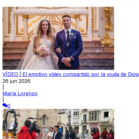
VÍDEO | El emotivo vídeo compartido por la viuda de Dio
26 jun 2026
|
María Lorenzo
|
0