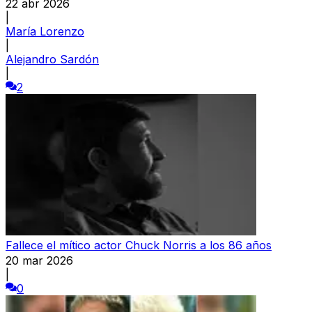
22 abr 2026
|
María Lorenzo
|
Alejandro Sardón
|
2
Fallece el mítico actor Chuck Norris a los 86 años
20 mar 2026
|
0