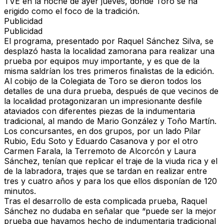
TVE
en la noche de ayer jueves, donde
Toro
se ha
erigido como el
foco de la tradición
.
Publicidad
Publicidad
El programa, presentado por
Raquel Sánchez Silva
, se
desplazó hasta la
localidad zamorana
para realizar una
prueba por equipos muy importante
, y es que de la
misma saldrían los
tres primeros finalistas
de la edición.
Al cobijo de la
Colegiata de Toro
se dieron todos los
detalles de una
dura prueba
, después de que
vecinos de
la localidad
protagonizaran un impresionante
desfile
ataviados con diferentes piezas de la
indumentaria
tradicional
, al mando de
Mario González
y
Toño Martín
.
Los concursantes, en
dos grupos
, por un lado
Pilar
Rubio, Edu Soto y Eduardo Casanova
y por el otro
Carmen Farala, la Terremoto de Alcorcón y Laura
Sánchez
, tenían que
replicar el traje de la viuda rica y el
de la labradora
, trajes que se tardan en realizar entre
tres y cuatro años
y para los que ellos disponían de
120
minutos
.
Tras el desarrollo de esta
complicada prueba
,
Raquel
Sánchez
no dudaba en señalar que
“puede ser la mejor
prueba que hayamos hecho de indumentaria tradicional