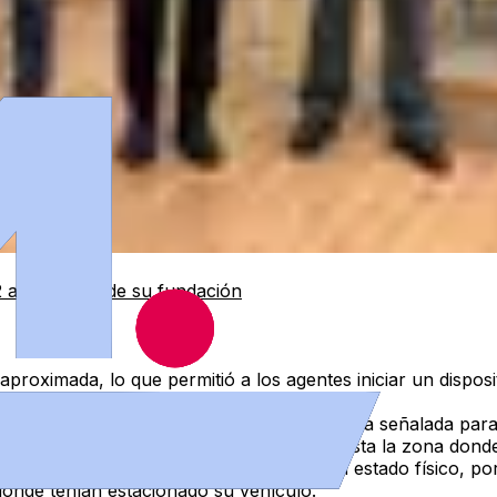
2 aniversario de su fundación
 aproximada
, lo que permitió a los agentes iniciar un dispo
bria comenzaron el acceso a pie por la ruta señalada para 
itinerario señalizado
para poder llegar hasta la zona dond
eron localizados. Se encontraban en
buen estado físico
, po
onde tenían estacionado su vehículo.