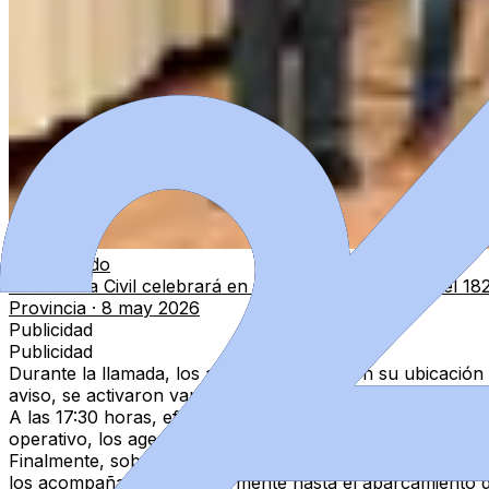
Relacionado
La Guardia Civil celebrará en El Puente de Sanabria el 18
Provincia
·
8 may 2026
Publicidad
Publicidad
Durante la llamada, los afectados facilitaron su
ubicación
aviso, se activaron varias patrullas de servicio.
A las 17:30 horas, efectivos del Puesto de Puebla de Sana
operativo, los agentes se vieron obligados a
abandonar el 
Finalmente, sobre las 18:50 horas, ambos senderistas fu
los acompañaron posteriormente hasta el aparcamiento d