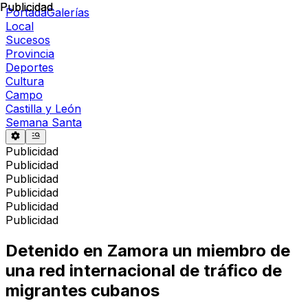
Publicidad
Publicidad
Portada
Galerías
Local
Sucesos
Provincia
Deportes
Cultura
Campo
Castilla y León
Semana Santa
Publicidad
Publicidad
Publicidad
Publicidad
Publicidad
Publicidad
Detenido en Zamora un miembro de
una red internacional de tráfico de
migrantes cubanos