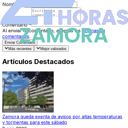
Nombre
*
Comentario
*
Al enviar tu comentario, aceptas las
normas de
comentarios
.
Enviar Comentario
Más recientes
Mejor valorados
Artículos Destacados
Zamora queda exenta de avisos por altas temperaturas
y tormentas para este sábado