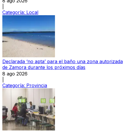
8 ago 2026
|
Categoría:
Local
Declarada ‘no apta’ para el baño una zona autorizada
de Zamora durante los próximos días
8 ago 2026
|
Categoría:
Provincia