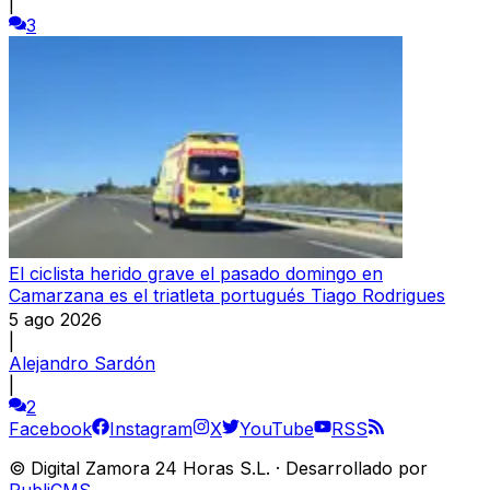
|
3
El ciclista herido grave el pasado domingo en
Camarzana es el triatleta portugués Tiago Rodrigues
5 ago 2026
|
Alejandro Sardón
|
2
Facebook
Instagram
X
YouTube
RSS
©
Digital Zamora 24 Horas S.L.
·
Desarrollado por
PubliCMS
.