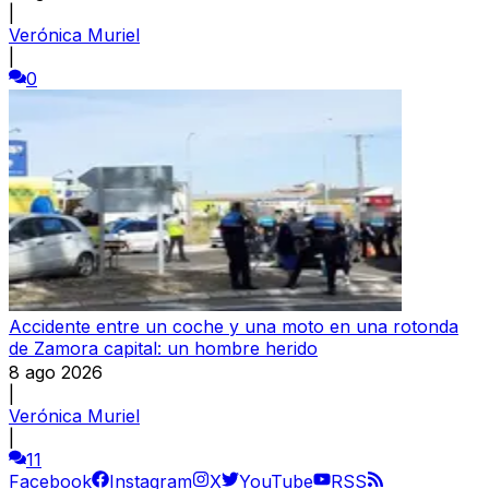
|
Verónica Muriel
|
0
Accidente entre un coche y una moto en una rotonda
de Zamora capital: un hombre herido
8 ago 2026
|
Verónica Muriel
|
11
Facebook
Instagram
X
YouTube
RSS