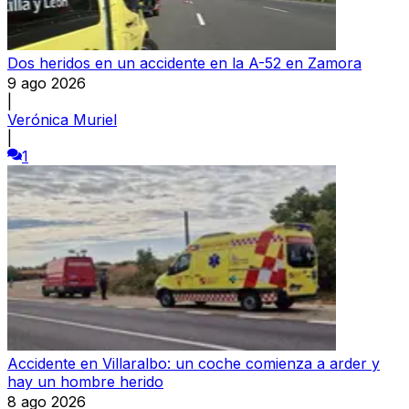
Dos heridos en un accidente en la A-52 en Zamora
9 ago 2026
|
Verónica Muriel
|
1
Accidente en Villaralbo: un coche comienza a arder y
hay un hombre herido
8 ago 2026