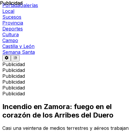
Publicidad
Publicidad
Portada
Galerías
Local
Sucesos
Provincia
Deportes
Cultura
Campo
Castilla y León
Semana Santa
Publicidad
Publicidad
Publicidad
Publicidad
Publicidad
Publicidad
Incendio en Zamora: fuego en el
corazón de los Arribes del Duero
Casi una veintena de medios terrestres y aéreos trabajan