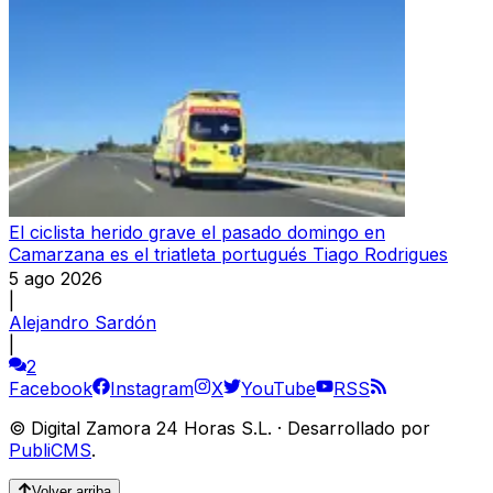
El ciclista herido grave el pasado domingo en
Camarzana es el triatleta portugués Tiago Rodrigues
5 ago 2026
|
Alejandro Sardón
|
2
Facebook
Instagram
X
YouTube
RSS
©
Digital Zamora 24 Horas S.L.
·
Desarrollado por
PubliCMS
.
Volver arriba