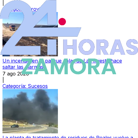
|
Categoría:
Provincia
Un incendio en el parque solar de La Hiniesta hace
saltar las alarmas
7 ago 2026
|
Categoría:
Sucesos
La planta de tratamiento de residuos de Roales vuelve a