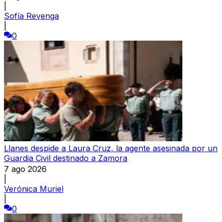
|
Sofía Revenga
|
0
Llanes despide a Laura Cruz, la agente asesinada por un
Guardia Civil destinado a Zamora
7 ago 2026
|
Verónica Muriel
|
0