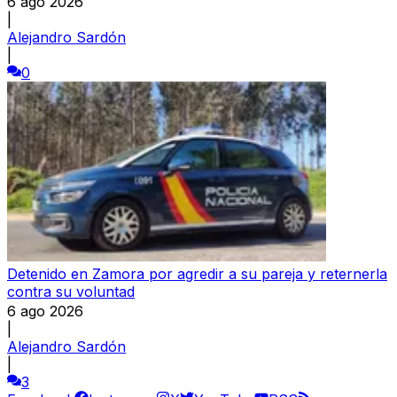
6 ago 2026
|
Alejandro Sardón
|
0
Detenido en Zamora por agredir a su pareja y reternerla
contra su voluntad
6 ago 2026
|
Alejandro Sardón
|
3