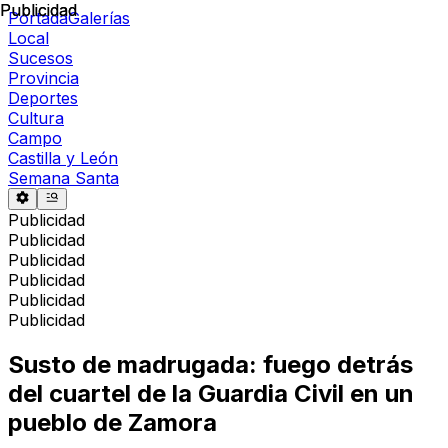
Publicidad
Publicidad
Portada
Galerías
Local
Sucesos
Provincia
Deportes
Cultura
Campo
Castilla y León
Semana Santa
Publicidad
Publicidad
Publicidad
Publicidad
Publicidad
Publicidad
Susto de madrugada: fuego detrás
del cuartel de la Guardia Civil en un
pueblo de Zamora