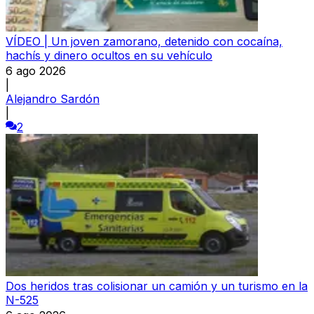
VÍDEO | Un joven zamorano, detenido con cocaína,
hachís y dinero ocultos en su vehículo
6 ago 2026
|
Alejandro Sardón
|
2
Dos heridos tras colisionar un camión y un turismo en la
N-525