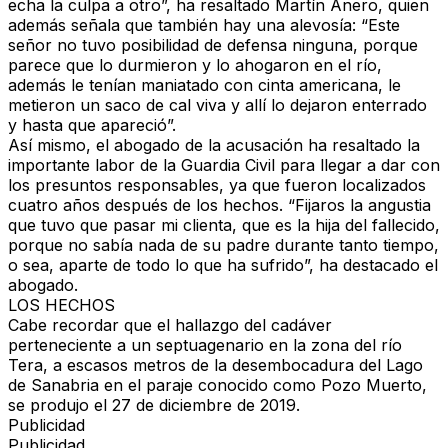
echa la culpa a otro”, ha resaltado Martín Anero, quien
además señala que también hay una alevosía: “Este
señor
no tuvo posibilidad de defensa ninguna
, porque
parece que
lo durmieron y lo ahogaron en el río,
además le tenían maniatado con cinta americana,
le
metieron un
saco de cal viva
y allí lo dejaron enterrado
y hasta que apareció”.
Así mismo, el abogado de la acusación ha resaltado la
importante labor de la Guardia Civil para llegar a dar con
los presuntos responsables, ya que fueron localizados
cuatro años después de los hechos. “Fijaros la
angustia
que tuvo que pasar mi clienta, que es la hija del fallecido
,
porque no sabía nada de su padre durante tanto tiempo,
o sea, aparte de todo lo que ha sufrido”, ha destacado el
abogado.
LOS HECHOS
Cabe recordar que el
hallazgo del cadáver
perteneciente a un septuagenario en la zona del río
Tera, a escasos metros de la desembocadura del Lago
de Sanabria en el paraje conocido como Pozo Muerto,
se produjo el
27 de diciembre de 2019
.
Publicidad
Publicidad