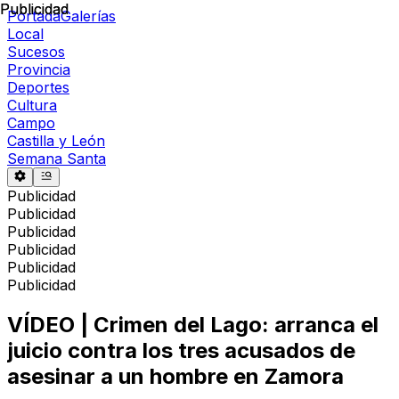
Publicidad
Publicidad
Portada
Galerías
Local
Sucesos
Provincia
Deportes
Cultura
Campo
Castilla y León
Semana Santa
Publicidad
Publicidad
Publicidad
Publicidad
Publicidad
Publicidad
VÍDEO | Crimen del Lago: arranca el
juicio contra los tres acusados de
asesinar a un hombre en Zamora