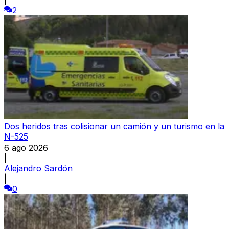
2
Dos heridos tras colisionar un camión y un turismo en la
N-525
6 ago 2026
|
Alejandro Sardón
|
0