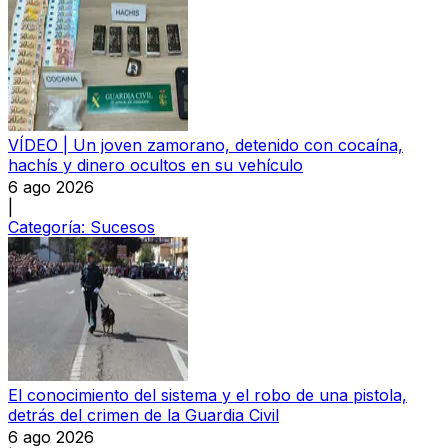
VÍDEO | Un joven zamorano, detenido con cocaína,
hachís y dinero ocultos en su vehículo
6 ago 2026
|
Categoría:
Sucesos
El conocimiento del sistema y el robo de una pistola,
detrás del crimen de la Guardia Civil
6 ago 2026