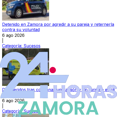
Detenido en Zamora por agredir a su pareja y reternerla
contra su voluntad
6 ago 2026
|
Categoría:
Sucesos
Dos heridos tras colisionar un camión y un turismo en la
N-525
6 ago 2026
|
Categoría:
Sucesos