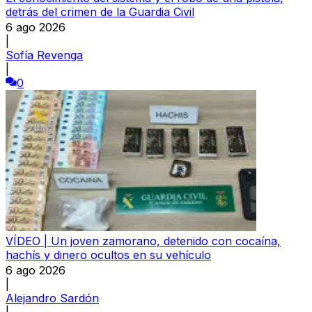
detrás del crimen de la Guardia Civil
6 ago 2026
|
Sofía Revenga
|
0
VÍDEO | Un joven zamorano, detenido con cocaína,
hachís y dinero ocultos en su vehículo
6 ago 2026
|
Alejandro Sardón
|