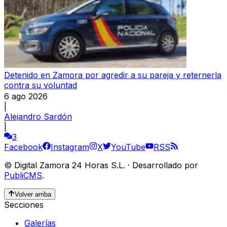
Detenido en Zamora por agredir a su pareja y reternerla
contra su voluntad
6 ago 2026
|
Alejandro Sardón
|
3
Facebook
Instagram
X
YouTube
RSS
©
Digital Zamora 24 Horas S.L.
·
Desarrollado por
PubliCMS
.
Volver arriba
Secciones
Galerías