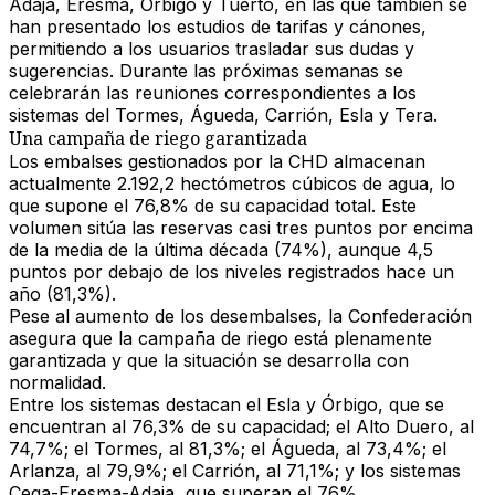
Adaja, Eresma, Órbigo y Tuerto
, en las que también se
han presentado los estudios de tarifas y cánones,
permitiendo a los usuarios trasladar sus dudas y
sugerencias.
Durante las próximas semanas se
celebrarán las reuniones correspondientes a los
sistemas del Tormes, Águeda, Carrión, Esla y Tera.
Una campaña de riego garantizada
Los
embalses gestionados por la CHD almacenan
actualmente 2.192,2 hectómetros cúbicos de agua
, lo
que supone
el 76,8% de su capacidad total
. Este
volumen sitúa las reservas
casi tres puntos por encima
de la media de la última década (74%)
, aunque
4,5
puntos por debajo de los niveles registrados hace un
año (81,3%)
.
Pese al aumento de los desembalses,
la Confederación
asegura que la campaña de riego está plenamente
garantizada
y que la situación se desarrolla con
normalidad.
Entre los sistemas destacan el
Esla y Órbigo
, que se
encuentran al
76,3%
de su capacidad; el
Alto Duero
, al
74,7%
; el
Tormes
, al
81,3%
; el
Águeda
, al
73,4%
; el
Arlanza
, al
79,9%
; el
Carrión
, al
71,1%
; y los sistemas
Cega-Eresma-Adaja
, que superan el
76%
.