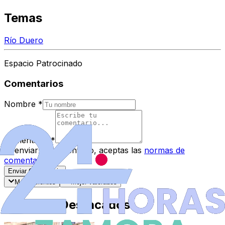
Temas
Río Duero
Espacio Patrocinado
Comentarios
Nombre
*
Comentario
*
Al enviar tu comentario, aceptas las
normas de
comentarios
.
Enviar Comentario
Más recientes
Mejor valorados
Artículos Destacados