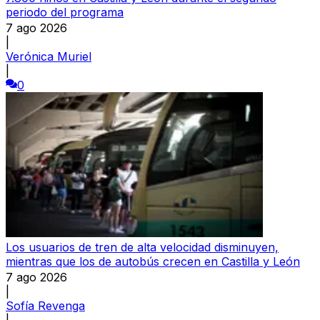
periodo del programa
7 ago 2026
|
Verónica Muriel
|
0
Los usuarios de tren de alta velocidad disminuyen,
mientras que los de autobús crecen en Castilla y León
7 ago 2026
|
Sofía Revenga
|