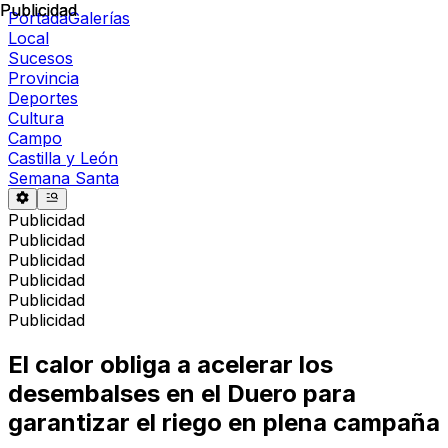
Publicidad
Publicidad
Portada
Galerías
Local
Sucesos
Provincia
Deportes
Cultura
Campo
Castilla y León
Semana Santa
Publicidad
Publicidad
Publicidad
Publicidad
Publicidad
Publicidad
El calor obliga a acelerar los
desembalses en el Duero para
garantizar el riego en plena campaña