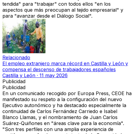
tendida" para "trabajar" con todos ellos
"en los
aspectos que más preocupan al
tejido empresarial"
y
para "avanzar
desde el Diálogo Social".
Relacionado
El empleo extranjero marca récord en Castilla y León y
compensa el descenso de trabajadores españoles
Castilla y León
·
11 may 2026
Publicidad
Publicidad
En un comunicado recogido por
Europa Press
, CEOE ha
manifestado su respeto a la configuración del nuevo
Ejecutivo autonómico y
ha destacado especialmente la
continuidad de Carlos Fernández Carriedo e Isabel
Blanco Llamas
, y el
nombramiento de Juan Carlos
Suárez-Quiñones en "áreas clave para la economía".
"Son tres perfiles con
una amplia experiencia de