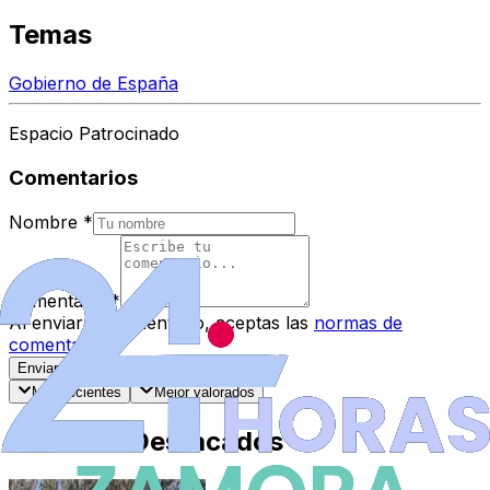
Temas
Gobierno de España
Espacio Patrocinado
Comentarios
Nombre
*
Comentario
*
Al enviar tu comentario, aceptas las
normas de
comentarios
.
Enviar Comentario
Más recientes
Mejor valorados
Artículos Destacados