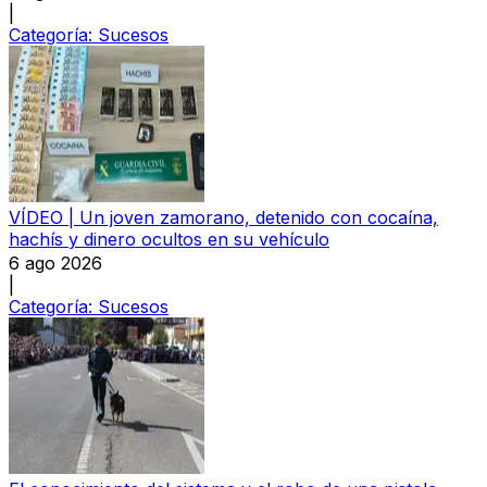
|
Categoría:
Sucesos
VÍDEO | Un joven zamorano, detenido con cocaína,
hachís y dinero ocultos en su vehículo
6 ago 2026
|
Categoría:
Sucesos