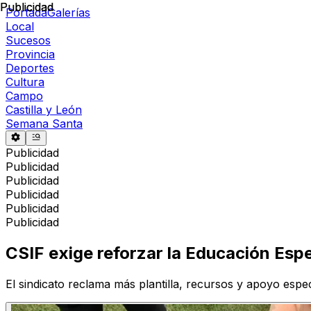
Publicidad
Publicidad
Portada
Galerías
Local
Sucesos
Provincia
Deportes
Cultura
Campo
Castilla y León
Semana Santa
Publicidad
Publicidad
Publicidad
Publicidad
Publicidad
Publicidad
CSIF exige reforzar la Educación Esp
El sindicato reclama más plantilla, recursos y apoyo esp