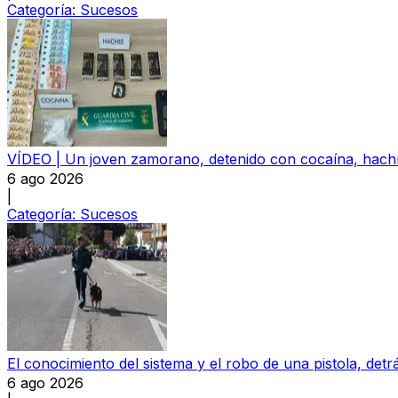
Categoría:
Sucesos
VÍDEO | Un joven zamorano, detenido con cocaína, hachís
6 ago 2026
|
Categoría:
Sucesos
El conocimiento del sistema y el robo de una pistola, detrá
6 ago 2026