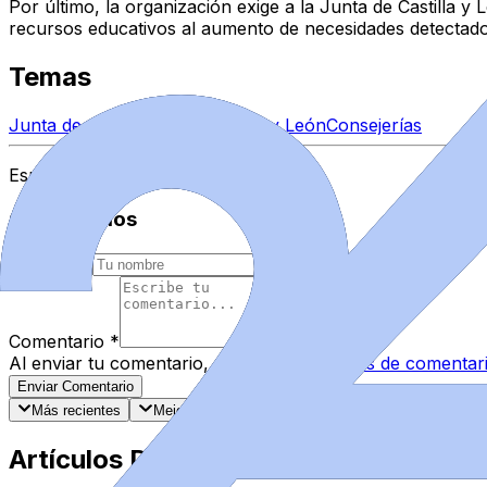
Por último, la organización exige a la Junta de Castilla y
recursos educativos al aumento de necesidades detectado
Temas
Junta de Castilla y León
Castilla y León
Consejerías
Espacio Patrocinado
Comentarios
Nombre
*
Comentario
*
Al enviar tu comentario, aceptas las
normas de comentar
Enviar Comentario
Más recientes
Mejor valorados
Artículos Destacados