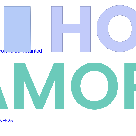
contra su voluntad
 N-525