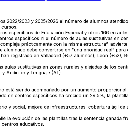
cursos 2022/2023 y 2025/2026 el número de alumnos atendi
 cursos.
tros específicos de Educación Especial y otros 166 en aula
ntros específicos ni el número de aulas sustitutivas en cen
compleja prácticamente con la misma estructura”,
advierte
ste alumnado debe convertirse en “una prioridad real” para 
an registrado en Valladolid (+57 alumnos), León (+52), Bu
s aulas sustitutivas en zonas rurales y alejadas de los cent
 y Audición y Lenguaje (AL).
o no está siendo acompañado por un aumento proporcional
do en centros específicos ha crecido un 29,5%, la plantilla
ario y social, mejora de infraestructuras, cobertura ágil d
 la evolución de las plantillas tras la sentencia ganada fr
s centros educativos.