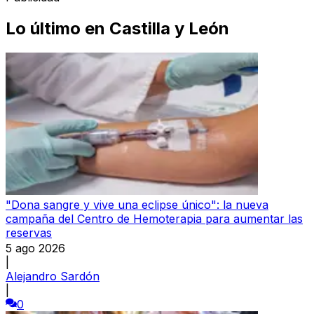
Lo último en
Castilla y León
"Dona sangre y vive una eclipse único": la nueva
campaña del Centro de Hemoterapia para aumentar las
reservas
5 ago 2026
|
Alejandro Sardón
|
0