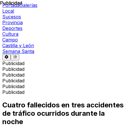
Publicidad
Publicidad
Portada
Galerías
Local
Sucesos
Provincia
Deportes
Cultura
Campo
Castilla y León
Semana Santa
Publicidad
Publicidad
Publicidad
Publicidad
Publicidad
Publicidad
Cuatro fallecidos en tres accidentes
de tráfico ocurridos durante la
noche