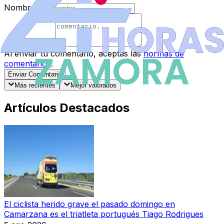
Nombre
*
Comentario
*
Al enviar tu comentario, aceptas las
normas de
comentarios
.
Enviar Comentario
Más recientes
Mejor valorados
Artículos Destacados
El ciclista herido grave el pasado domingo en
Camarzana es el triatleta portugués Tiago Rodrigues