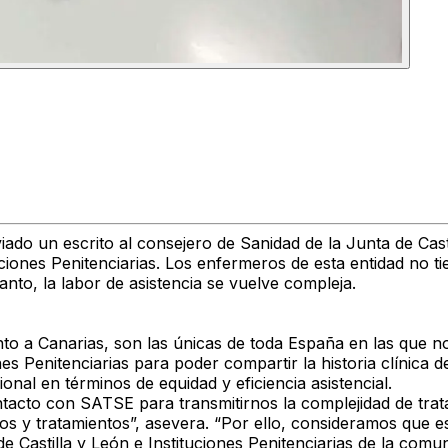
iado un escrito al
consejero de Sanidad de la Junta de Cast
uciones Penitenciarias
. Los enfermeros de esta entidad
no ti
tanto, la
labor de asistencia se vuelve compleja
.
nto a Canarias
, son las únicas de toda España en las que
n
nes Penitenciarias
para poder compartir la historia clínica de
cional en términos de
equidad y eficiencia asistencial
.
ontacto con SATSE
para transmitirnos la complejidad de trat
cos y tratamientos
”, asevera. “
Por ello, consideramos que e
de Castilla y León e Instituciones Penitenciarias
de la comuni