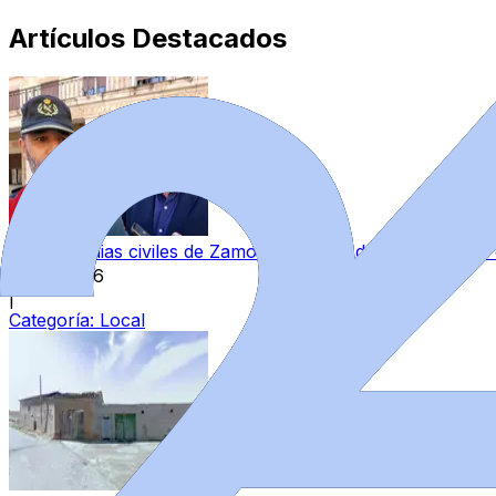
Artículos Destacados
“Los guardias civiles de Zamora estamos destrozados”: l
7 ago 2026
|
Categoría:
Local