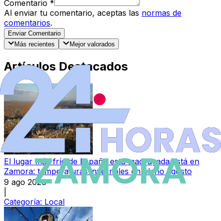
Comentario
*
Al enviar tu comentario, aceptas las
normas de
comentarios
.
Enviar Comentario
Más recientes
Mejor valorados
Artículos Destacados
El lugar más frío de España esta madrugada está en
Zamora: temperaturas invernales en pleno agosto
9 ago 2026
|
Categoría:
Local