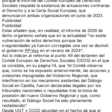
porque el
informe del Comité Europeo de Derechos
Sociales
respalda la existencia de
actuaciones contrarias
al Derecho y a la Carta Social Europea
, que
denunciaron ambas organizaciones en junio de 2023.
Publicidad
Publicidad
Estas añaden que, en realidad, el informe de 2026 de
dicho organismo señala que en la actualidad
"no existe
vulneración
de estos derechos porque las
irregularidades ya fueron corregidas una vez
se disolvió
el gobierno
PP-Vox
en el verano de 2024"
.
Así lo indican al referirse al punto 49 del dictamen del
Comité Europeo de Derechos Sociales (CEDS) en el que
se constata, en su página 14, que “el Comité observa
que, como se ha expuesto anteriormente, las acciones y
omisiones impugnadas del Gobierno Regional, que
interfirieron en los mecanismo existentes del Diálogo
Social en Castilla,
fueron declaradas ilegales por los
tribunales nacionales o repudiadas tras la toma de
posesión del nuevo Gobierno Regional
y que, como
resultado, el Diálogo Social
ha sido plenamente
restablecido”
.
Desde UGT y CCOO abundan en el hecho de que el