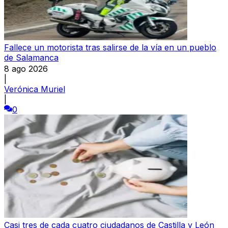
Fallece un motorista tras salirse de la vía en un pueblo
de Salamanca
8 ago 2026
|
Verónica Muriel
|
0
Casi tres de cada cuatro ciudadanos de Castilla y León