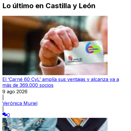
Lo último en
Castilla y León
El ‘Carné 60 CyL’ amplía sus ventajas y alcanza ya a
más de 369.000 socios
9 ago 2026
|
Verónica Muriel
|
0