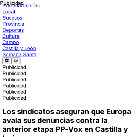
Publicidad
Publicidad
Portada
Galerías
Local
Sucesos
Provincia
Deportes
Cultura
Campo
Castilla y León
Semana Santa
Publicidad
Publicidad
Publicidad
Publicidad
Publicidad
Publicidad
Los sindicatos aseguran que Europa
avala sus denuncias contra la
anterior etapa PP-Vox en Castilla y