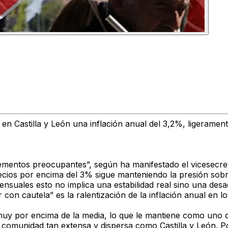
 en Castilla y León una
inflación anual del 3,2%
, ligerament
lementos preocupantes”
, según ha manifestado el vicesecret
recios por encima del 3%
sigue manteniendo la presión sobre
nsuales esto no implica una estabilidad real sino
una desac
con cautela” es la ralentización de la inflación anual
en lo
muy por encima de la media, lo que le mantiene como
uno d
 comunidad tan extensa y dispersa como Castilla y León. Po