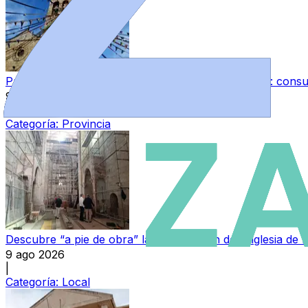
Puebla de Sanabria, lista para regresar al Medievo: con
9 ago 2026
|
Categoría:
Provincia
Descubre “a pie de obra” la restauración de la iglesia de
9 ago 2026
|
Categoría:
Local