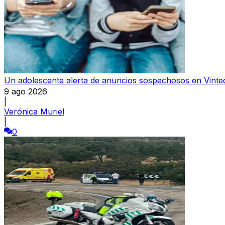
Un adolescente alerta de anuncios sospechosos en Vinte
9 ago 2026
|
Verónica Muriel
|
0