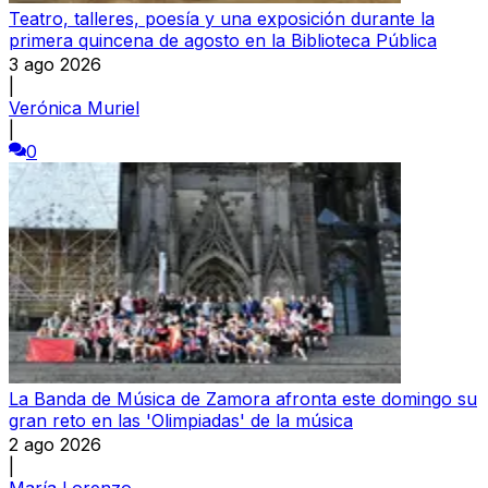
Teatro, talleres, poesía y una exposición durante la
primera quincena de agosto en la Biblioteca Pública
3 ago 2026
|
Verónica Muriel
|
0
La Banda de Música de Zamora afronta este domingo su
gran reto en las 'Olimpiadas' de la música
2 ago 2026
|