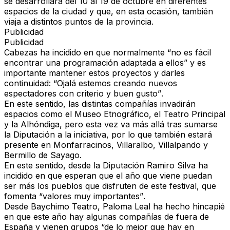
se desarrollará del
10 al 19 de octubre
en diferentes
espacios de la ciudad y que, en esta ocasión,
también
viaja a distintos puntos de la provincia
.
Publicidad
Publicidad
Cabezas ha incidido en que normalmente
“no es fácil
encontrar una programación adaptada a ellos”
y es
importante
mantener estos proyectos y darles
continuidad
:
“Ojalá estemos creando nuevos
espectadores con criterio y buen gusto”
.
En este sentido, las distintas compañías
invadirán
espacios como el Museo Etnográfico, el Teatro Principal
y la Alhóndiga
, pero esta vez va más allá tras
sumarse
la Diputación a la iniciativa
, por lo que
también estará
presente en Monfarracinos, Villaralbo, Villalpando y
Bermillo de Sayago
.
En este sentido, desde la Diputación
Ramiro Silva
ha
incidido en que esperan que el año que viene
puedan
ser más los pueblos que disfruten de este festival
, que
fomenta
“valores muy importantes”
.
Desde
Baychimo Teatro, Paloma Leal
ha hecho hincapié
en que
este año hay algunas compañías de fuera de
España
y vienen grupos
“de lo mejor que hay en