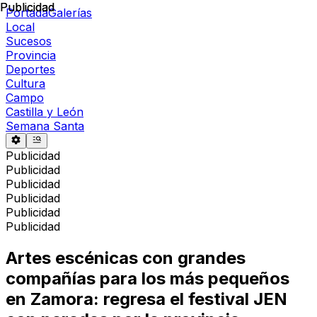
Publicidad
Publicidad
Portada
Galerías
Local
Sucesos
Provincia
Deportes
Cultura
Campo
Castilla y León
Semana Santa
Publicidad
Publicidad
Publicidad
Publicidad
Publicidad
Publicidad
Artes escénicas con grandes
compañías para los más pequeños
en Zamora: regresa el festival JEN