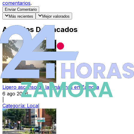
comentarios
.
Enviar Comentario
Más recientes
Mejor valorados
Artículos Destacados
Ligero ascenso de las máximas en Zamora
6 ago 2026
|
Categoría:
Local