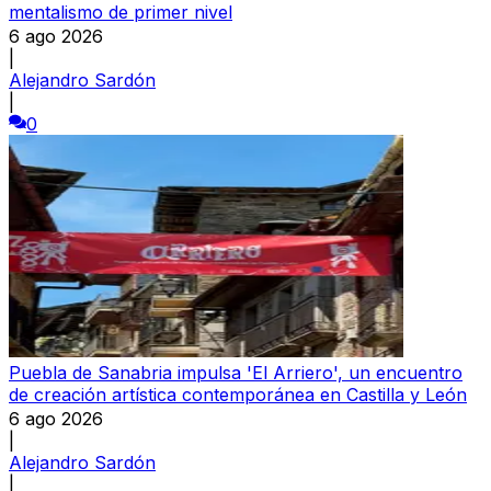
mentalismo de primer nivel
6 ago 2026
|
Alejandro Sardón
|
0
Puebla de Sanabria impulsa 'El Arriero', un encuentro
de creación artística contemporánea en Castilla y León
6 ago 2026
|
Alejandro Sardón
|