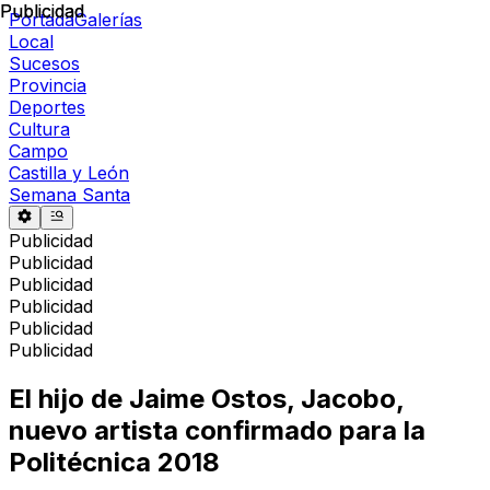
Publicidad
Publicidad
Portada
Galerías
Local
Sucesos
Provincia
Deportes
Cultura
Campo
Castilla y León
Semana Santa
Publicidad
Publicidad
Publicidad
Publicidad
Publicidad
Publicidad
El hijo de Jaime Ostos, Jacobo,
nuevo artista confirmado para la
Politécnica 2018