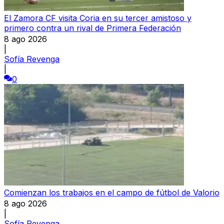
El Zamora CF visita Coria en su tercer amistoso y
primero contra un rival de Primera Federación
8 ago 2026
|
Sofía Revenga
|
0
Comienzan los trabajos en el campo de fútbol de Valorio
8 ago 2026
|
Sofía Revenga