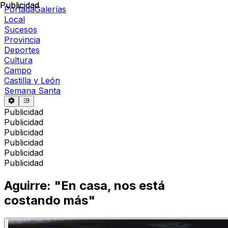
Publicidad
Publicidad
Portada
Galerías
Local
Sucesos
Provincia
Deportes
Cultura
Campo
Castilla y León
Semana Santa
Publicidad
Publicidad
Publicidad
Publicidad
Publicidad
Publicidad
Aguirre: "En casa, nos está
costando más"