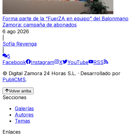
Forma parte de la “FuerZA en equipo” del Balonmano
Zamora: campaña de abonados
6 ago 2026
|
Sofía Revenga
|
5
Facebook
Instagram
X
YouTube
RSS
©
Digital Zamora 24 Horas S.L.
·
Desarrollado por
PubliCMS
.
Volver arriba
Secciones
Galerías
Autores
Temas
Enlaces