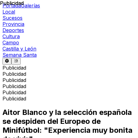
Publicidad
Publicidad
Portada
Galerías
Local
Sucesos
Provincia
Deportes
Cultura
Campo
Castilla y León
Semana Santa
Publicidad
Publicidad
Publicidad
Publicidad
Publicidad
Publicidad
Aitor Blanco y la selección española
se despiden del Europeo de
Minifútbol: "Experiencia muy bonita