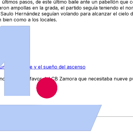
últimos pasos, de este último baile ante un pabellón que co
aron ampollas en la grada, el partido seguía teniendo el 
Saulo Hernández seguían volando para alcanzar el cielo de 
n bien como a los locales.
n último baile y el sueño del ascenso
s no jugaron a favor del CB Zamora que necesitaba nueve p