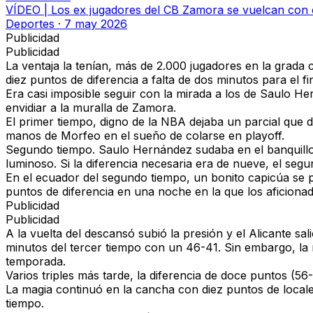
VÍDEO | Los ex jugadores del CB Zamora se vuelcan con el
Deportes
·
7 may 2026
Publicidad
Publicidad
La ventaja la tenían,
más de 2.000 jugadores en la grada 
diez puntos de diferencia a falta de dos minutos para el fi
Era casi imposible seguir con la mirada a los de Saulo H
envidiar a la muralla de Zamora.
El primer tiempo, digno de la NBA dejaba un parcial que d
manos de Morfeo en el sueño de colarse en playoff.
Segundo tiempo.
Saulo Hernández sudaba en el banquillo
luminoso. Si la diferencia necesaria era de nueve, el segu
En el ecuador del segundo tiempo, un bonito capicúa se 
puntos de diferencia
en una noche en la que los aficiona
Publicidad
Publicidad
A la vuelta del descansó subió la presión y el Alicante s
minutos del tercer tiempo con un 46-41. Sin embargo,
la
temporada.
Varios triples más tarde,
la diferencia de doce puntos (56-
La magia continuó en la cancha con diez puntos de locales
tiempo.