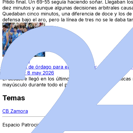
Pitido final.
Un 69-55 seguía haciendo soñar.
Llegaban los 
diez minutos y aunque algunas decisiones arbitrales caus
Quedaban cinco minutos, una diferencia de doce y los de 
defensa bajo el aro, pero la línea de tres no se le daba ta
Relacionado
Un viernes de órdago para el CB Zamora: nueve puntos, u
Deportes
·
8 may 2026
El desastre llegó en los últimos minutos. Las matemática
mayúsculo durante todo el partido.
Temas
CB Zamora
Espacio Patrocinado