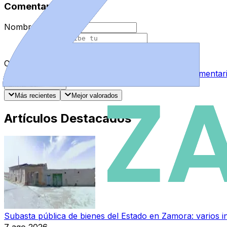
Comentarios
Nombre
*
Comentario
*
Al enviar tu comentario, aceptas las
normas de comentar
Enviar Comentario
Más recientes
Mejor valorados
Artículos Destacados
Subasta pública de bienes del Estado en Zamora: varios in
7 ago 2026