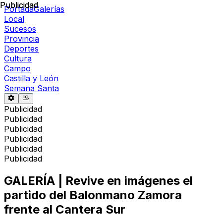
Publicidad
Publicidad
Portada
Galerías
Local
Sucesos
Provincia
Deportes
Cultura
Campo
Castilla y León
Semana Santa
Publicidad
Publicidad
Publicidad
Publicidad
Publicidad
Publicidad
GALERÍA | Revive en imágenes el
partido del Balonmano Zamora
frente al Cantera Sur