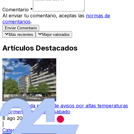
Comentario
*
Al enviar tu comentario, aceptas las
normas de
comentarios
.
Enviar Comentario
Más recientes
Mejor valorados
Artículos Destacados
Zamora queda exenta de avisos por altas temperaturas
y tormentas para este sábado
8 ago 2026
|
Categoría:
Local