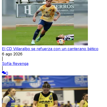
El CD Villaralbo se refuerza con un canterano bético
6 ago 2026
|
Sofía Revenga
|
0