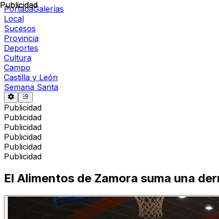
Publicidad
Publicidad
Portada
Galerías
Local
Sucesos
Provincia
Deportes
Cultura
Campo
Castilla y León
Semana Santa
Publicidad
Publicidad
Publicidad
Publicidad
Publicidad
Publicidad
El Alimentos de Zamora suma una der