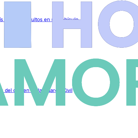
 y dinero ocultos en su vehículo
s del crimen de la Guardia Civil