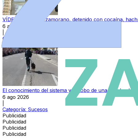
VÍDEO | Un joven zamorano, detenido con cocaína, hachís
6 ago 2026
|
Categoría:
Sucesos
El conocimiento del sistema y el robo de una pistola, detrá
6 ago 2026
|
Categoría:
Sucesos
Publicidad
Publicidad
Publicidad
Publicidad