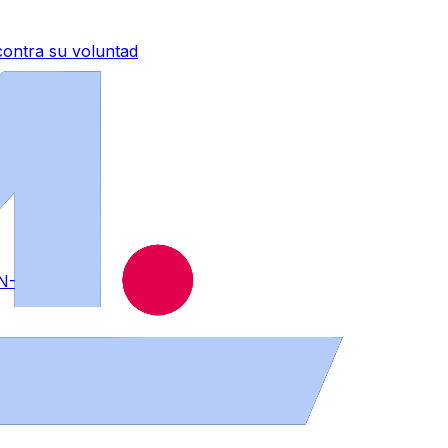
contra su voluntad
 N-525