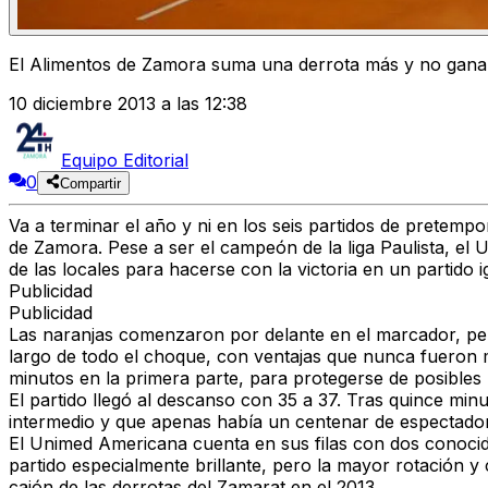
El Alimentos de Zamora suma una derrota más y no gana
10 diciembre 2013 a las 12:38
Equipo Editorial
0
Compartir
Va a terminar el año y ni en los seis partidos de pretemp
de Zamora. Pese a ser el campeón de la liga Paulista, el
de las locales para hacerse con la victoria en un partido i
Publicidad
Publicidad
Las naranjas comenzaron por delante en el marcador, pero
largo de todo el choque, con ventajas que nunca fueron m
minutos en la primera parte, para protegerse de posibles 
El partido llegó al descanso con 35 a 37. Tras quince mi
intermedio y que apenas había un centenar de espectador
El Unimed Americana cuenta en sus filas con dos conocidas
partido especialmente brillante, pero la mayor rotación y
cajón de las derrotas del Zamarat en el 2013.