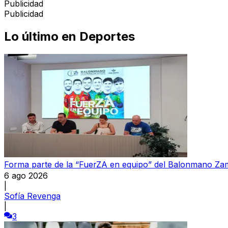
Publicidad
Publicidad
Lo último en
Deportes
Forma parte de la “FuerZA en equipo” del Balonmano Z
6 ago 2026
|
Sofía Revenga
|
3