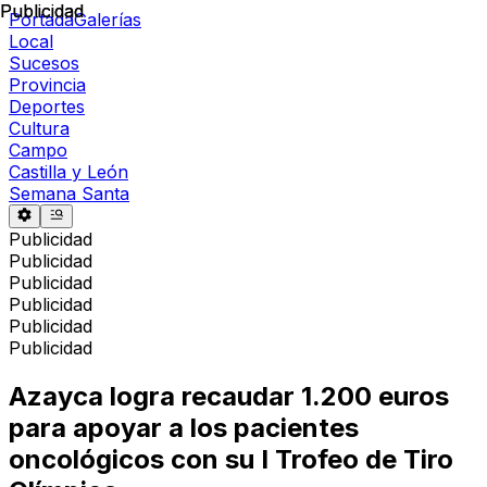
Publicidad
Publicidad
Portada
Galerías
Local
Sucesos
Provincia
Deportes
Cultura
Campo
Castilla y León
Semana Santa
Publicidad
Publicidad
Publicidad
Publicidad
Publicidad
Publicidad
Azayca logra recaudar 1.200 euros
para apoyar a los pacientes
oncológicos con su I Trofeo de Tiro