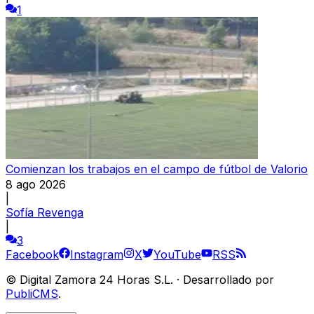
1
Comienzan los trabajos en el campo de fútbol de Valorio
8 ago 2026
|
Sofía Revenga
|
3
Facebook
Instagram
X
YouTube
RSS
©
Digital Zamora 24 Horas S.L.
·
Desarrollado por
PubliCMS
.