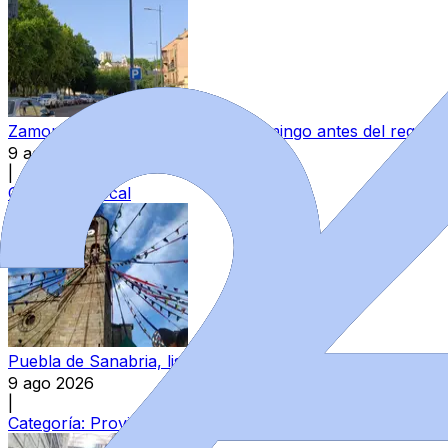
Zamora se da un 'respiro' este domingo antes del regreso 
9 ago 2026
|
Categoría:
Local
Puebla de Sanabria, lista para regresar al Medievo: con
9 ago 2026
|
Categoría:
Provincia