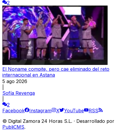
2
El Noname compite, pero cae eliminado del reto
internacional en Astana
5 ago 2026
|
Sofía Revenga
|
2
Facebook
Instagram
X
YouTube
RSS
©
Digital Zamora 24 Horas S.L.
·
Desarrollado por
PubliCMS
.