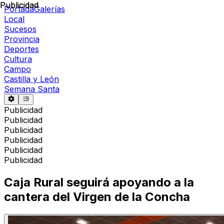
Publicidad
Publicidad
Portada
Galerías
Local
Sucesos
Provincia
Deportes
Cultura
Campo
Castilla y León
Semana Santa
Publicidad
Publicidad
Publicidad
Publicidad
Publicidad
Publicidad
Caja Rural seguirá apoyando a la
cantera del Virgen de la Concha