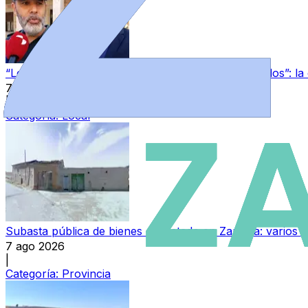
“Los guardias civiles de Zamora estamos destrozados”: l
7 ago 2026
|
Categoría:
Local
Subasta pública de bienes del Estado en Zamora: varios in
7 ago 2026
|
Categoría:
Provincia