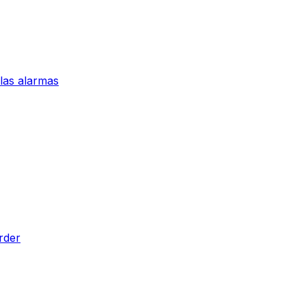
 las alarmas
rder