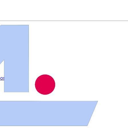
ios
.