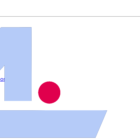
ios
.