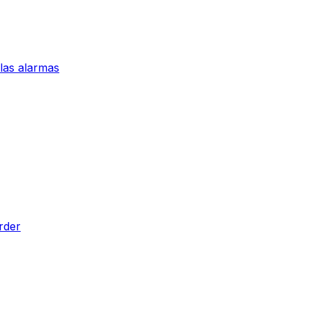
 las alarmas
rder