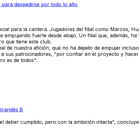
 para despedirse por todo lo alto
ecial
para la cantera
. Jugadores del filial como
Marcos, Hug
viene empujando fuerte desde abajo. Un filial que, además
ro que tiene este club.
nal de nuestra afición
, que no ha dejado de empujar inclu
n a
sus patrocinadores
, "por confiar en el proyecto y hacer
ro es de todos".
Mirandés B
del deber cumplido, pero con la ambición intacta"
, concluye