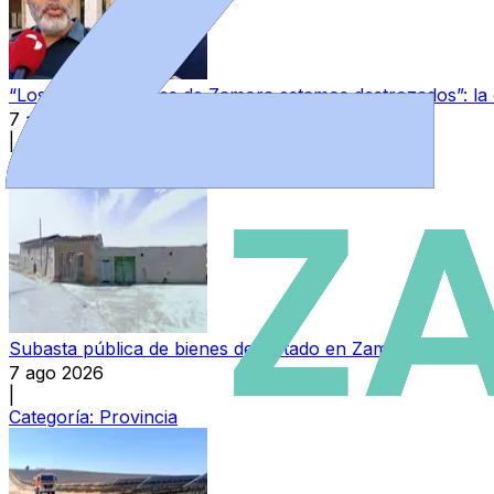
“Los guardias civiles de Zamora estamos destrozados”: l
7 ago 2026
|
Categoría:
Local
Subasta pública de bienes del Estado en Zamora: varios in
7 ago 2026
|
Categoría:
Provincia