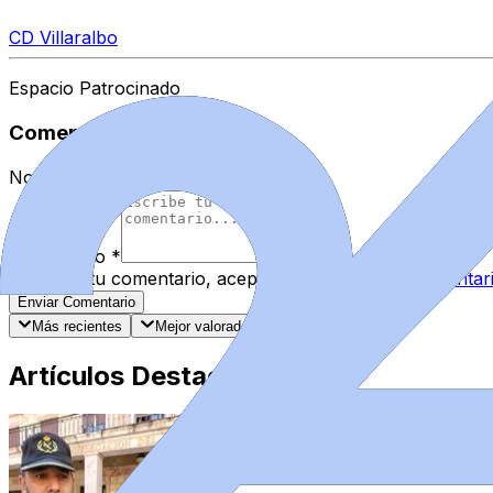
CD Villaralbo
Espacio Patrocinado
Comentarios
Nombre
*
Comentario
*
Al enviar tu comentario, aceptas las
normas de comentar
Enviar Comentario
Más recientes
Mejor valorados
Artículos Destacados