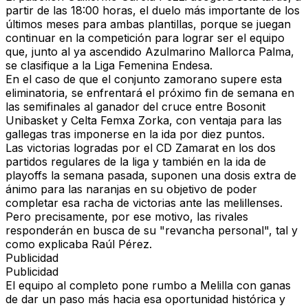
partir de las
18:00 horas
, el
duelo más importante de los
últimos meses para ambas plantillas
, porque se juegan
continuar en la competición para lograr ser el equipo
que, junto al
ya ascendido Azulmarino Mallorca Palma
,
se clasifique a la
Liga Femenina Endesa.
En el caso de que el conjunto zamorano
supere esta
eliminatoria
, se enfrentará el próximo fin de semana en
las semifinales
al ganador del cruce entre Bosonit
Unibasket y Celta Femxa Zorka
, con ventaja para las
gallegas tras imponerse en la ida por diez puntos.
Las victorias logradas por el CD Zamarat en los dos
partidos regulares de la liga y también en la ida de
playoffs la semana pasada, suponen
una dosis extra de
ánimo para las naranjas
en su objetivo de poder
completar esa racha de victorias ante las melillenses.
Pero precisamente, por ese motivo, las rivales
responderán en busca de su
"revancha personal"
, tal y
como explicaba Raúl Pérez.
Publicidad
Publicidad
El equipo al completo pone rumbo a Melilla con ganas
de dar un paso más
hacia esa oportunidad histórica
y