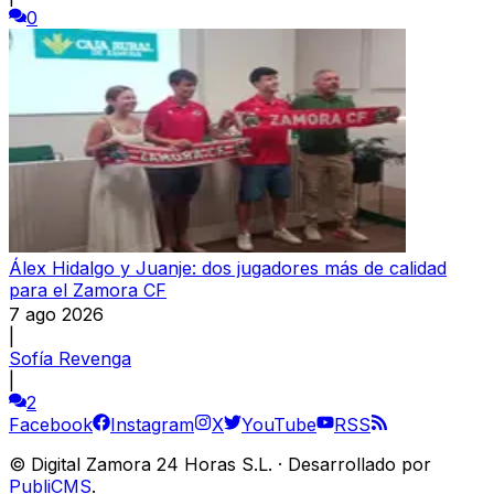
0
Álex Hidalgo y Juanje: dos jugadores más de calidad
para el Zamora CF
7 ago 2026
|
Sofía Revenga
|
2
Facebook
Instagram
X
YouTube
RSS
©
Digital Zamora 24 Horas S.L.
·
Desarrollado por
PubliCMS
.