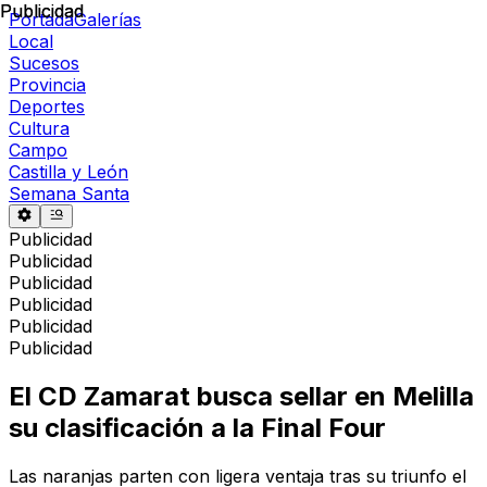
Publicidad
Publicidad
Portada
Galerías
Local
Sucesos
Provincia
Deportes
Cultura
Campo
Castilla y León
Semana Santa
Publicidad
Publicidad
Publicidad
Publicidad
Publicidad
Publicidad
El CD Zamarat busca sellar en Melilla
su clasificación a la Final Four
Las naranjas parten con ligera ventaja tras su triunfo el