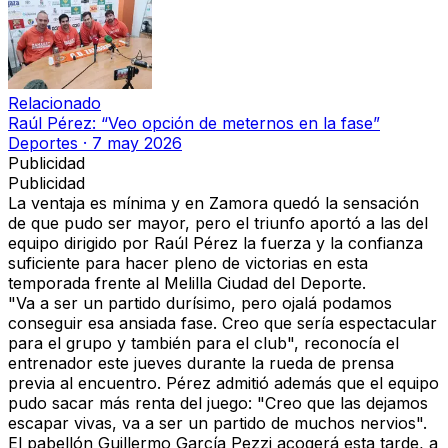
Relacionado
Raúl Pérez: “Veo opción de meternos en la fase”
Deportes
·
7 may 2026
Publicidad
Publicidad
La
ventaja es mínima
y en Zamora quedó la sensación
de que pudo ser mayor, pero el triunfo aportó a las del
equipo
dirigido por Raúl Pérez la fuerza y la confianza
suficiente
para hacer pleno de victorias en esta
temporada frente al
Melilla Ciudad del Deporte.
"Va a ser un
partido durísimo
, pero ojalá podamos
conseguir esa ansiada fase. Creo que
sería espectacular
para el grupo y también para el club"
, reconocía el
entrenador este jueves durante la rueda de prensa
previa al encuentro. Pérez admitió además que el equipo
pudo sacar más renta del juego:
"Creo que
las dejamos
escapar vivas
, va a ser un partido de muchos nervios".
El
pabellón Guillermo García Pezzi
acogerá esta tarde, a