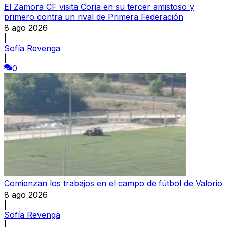
El Zamora CF visita Coria en su tercer amistoso y
primero contra un rival de Primera Federación
8 ago 2026
|
Sofía Revenga
|
0
Comienzan los trabajos en el campo de fútbol de Valorio
8 ago 2026
|
Sofía Revenga
|