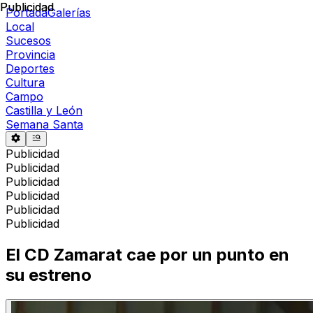
Publicidad
Publicidad
Portada
Galerías
Local
Sucesos
Provincia
Deportes
Cultura
Campo
Castilla y León
Semana Santa
Publicidad
Publicidad
Publicidad
Publicidad
Publicidad
Publicidad
El CD Zamarat cae por un punto en
su estreno