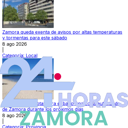
Zamora queda exenta de avisos por altas temperaturas
y tormentas para este sábado
8 ago 2026
|
Categoría:
Local
Declarada ‘no apta’ para el baño una zona autorizada
de Zamora durante los próximos días
8 ago 2026
|
Categoría:
Provincia