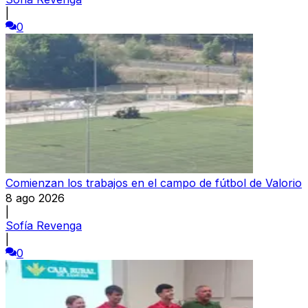
|
0
Comienzan los trabajos en el campo de fútbol de Valorio
8 ago 2026
|
Sofía Revenga
|
0