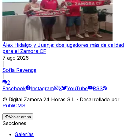
Álex Hidalgo y Juanje: dos jugadores más de calidad
para el Zamora CF
7 ago 2026
|
Sofía Revenga
|
2
Facebook
Instagram
X
YouTube
RSS
©
Digital Zamora 24 Horas S.L.
·
Desarrollado por
PubliCMS
.
Volver arriba
Secciones
Galerías