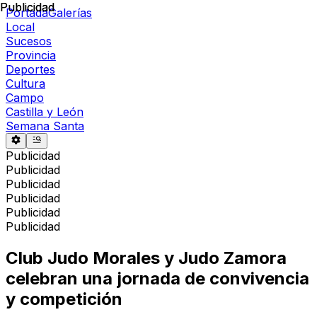
Publicidad
Publicidad
Portada
Galerías
Local
Sucesos
Provincia
Deportes
Cultura
Campo
Castilla y León
Semana Santa
Publicidad
Publicidad
Publicidad
Publicidad
Publicidad
Publicidad
Club Judo Morales y Judo Zamora
celebran una jornada de convivencia
y competición