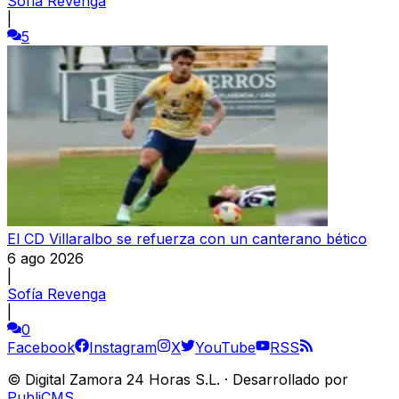
Sofía Revenga
|
5
El CD Villaralbo se refuerza con un canterano bético
6 ago 2026
|
Sofía Revenga
|
0
Facebook
Instagram
X
YouTube
RSS
©
Digital Zamora 24 Horas S.L.
·
Desarrollado por
PubliCMS
.