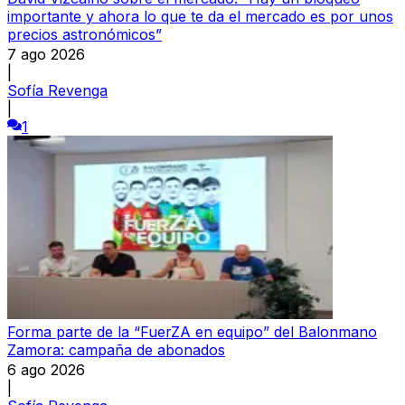
importante y ahora lo que te da el mercado es por unos
precios astronómicos”
7 ago 2026
|
Sofía Revenga
|
1
Forma parte de la “FuerZA en equipo” del Balonmano
Zamora: campaña de abonados
6 ago 2026
|