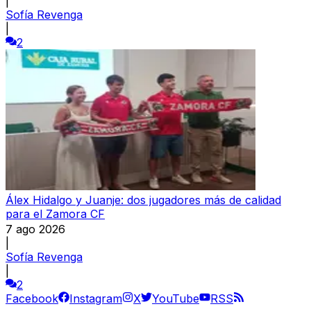
|
Sofía Revenga
|
2
Álex Hidalgo y Juanje: dos jugadores más de calidad
para el Zamora CF
7 ago 2026
|
Sofía Revenga
|
2
Facebook
Instagram
X
YouTube
RSS