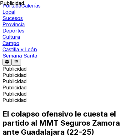
Publicidad
Publicidad
Portada
Galerías
Local
Sucesos
Provincia
Deportes
Cultura
Campo
Castilla y León
Semana Santa
Publicidad
Publicidad
Publicidad
Publicidad
Publicidad
Publicidad
El colapso ofensivo le cuesta el
partido al MMT Seguros Zamora
ante Guadalajara (22-25)