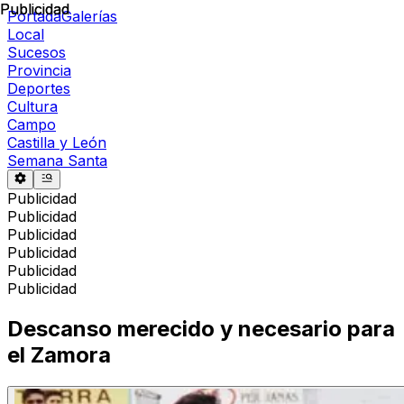
Publicidad
Publicidad
Portada
Galerías
Local
Sucesos
Provincia
Deportes
Cultura
Campo
Castilla y León
Semana Santa
Publicidad
Publicidad
Publicidad
Publicidad
Publicidad
Publicidad
Descanso merecido y necesario para
el Zamora