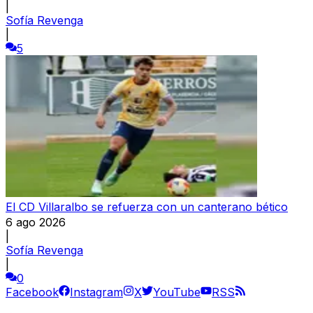
|
Sofía Revenga
|
5
El CD Villaralbo se refuerza con un canterano bético
6 ago 2026
|
Sofía Revenga
|
0
Facebook
Instagram
X
YouTube
RSS