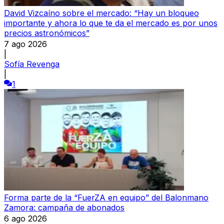
David Vizcaíno sobre el mercado: “Hay un bloqueo
importante y ahora lo que te da el mercado es por unos
precios astronómicos”
7 ago 2026
|
Sofía Revenga
|
1
Forma parte de la “FuerZA en equipo” del Balonmano
Zamora: campaña de abonados
6 ago 2026