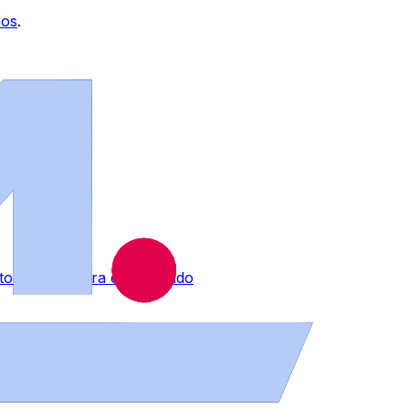
ios
.
 tormentas para este sábado