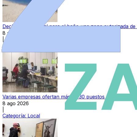
Declarada ‘no apta’ para el baño una zona autorizada de
8 ago 2026
|
Categoría:
Provincia
Varias empresas ofertan más de 30 puestos de trabajo e
8 ago 2026
|
Categoría:
Local