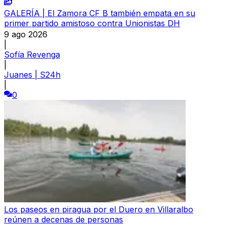
GALERÍA | El Zamora CF B también empata en su
primer partido amistoso contra Unionistas DH
9 ago 2026
|
Sofía Revenga
|
Juanes | S24h
|
0
Los paseos en piragua por el Duero en Villaralbo
reúnen a decenas de personas