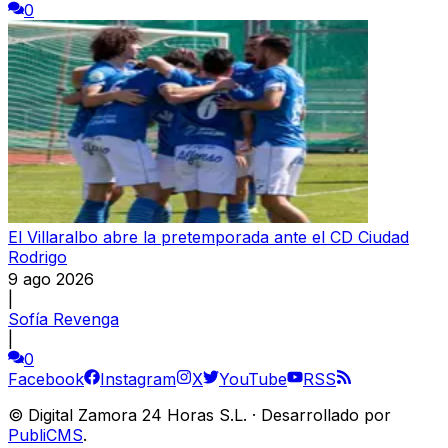
0
El Villaralbo abre la pretemporada ante el CD Ciudad
Rodrigo
9 ago 2026
|
Sofía Revenga
|
0
Facebook
Instagram
X
YouTube
RSS
©
Digital Zamora 24 Horas S.L.
·
Desarrollado por
PubliCMS
.