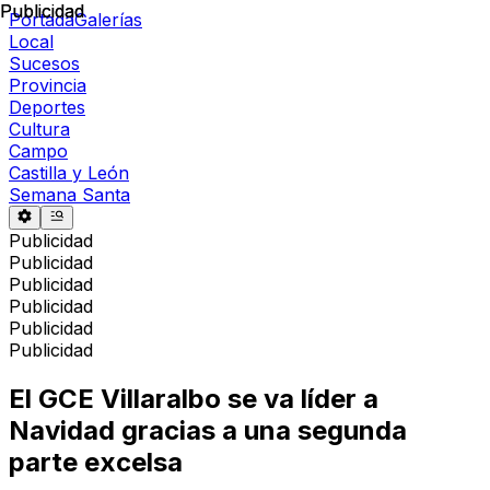
Publicidad
Publicidad
Portada
Galerías
Local
Sucesos
Provincia
Deportes
Cultura
Campo
Castilla y León
Semana Santa
Publicidad
Publicidad
Publicidad
Publicidad
Publicidad
Publicidad
El GCE Villaralbo se va líder a
Navidad gracias a una segunda
parte excelsa