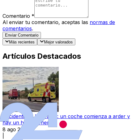
Comentario
*
Al enviar tu comentario, aceptas las
normas de
comentarios
.
Enviar Comentario
Más recientes
Mejor valorados
Artículos Destacados
Accidente en Villaralbo: un coche comienza a arder y
hay un hombre herido
8 ago 2026
|