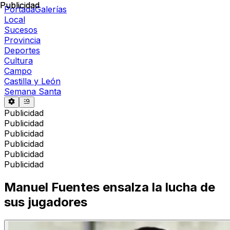
Publicidad
Publicidad
Portada
Galerías
Local
Sucesos
Provincia
Deportes
Cultura
Campo
Castilla y León
Semana Santa
Publicidad
Publicidad
Publicidad
Publicidad
Publicidad
Publicidad
Manuel Fuentes ensalza la lucha de
sus jugadores