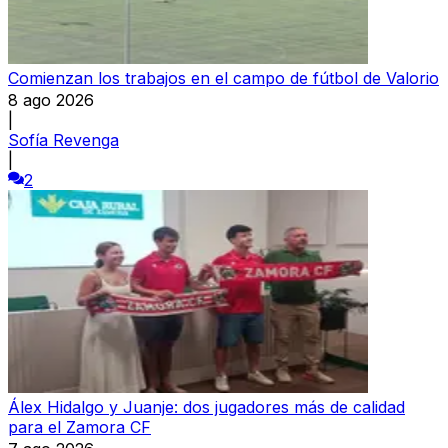
Comienzan los trabajos en el campo de fútbol de Valorio
8 ago 2026
|
Sofía Revenga
|
2
Álex Hidalgo y Juanje: dos jugadores más de calidad
para el Zamora CF