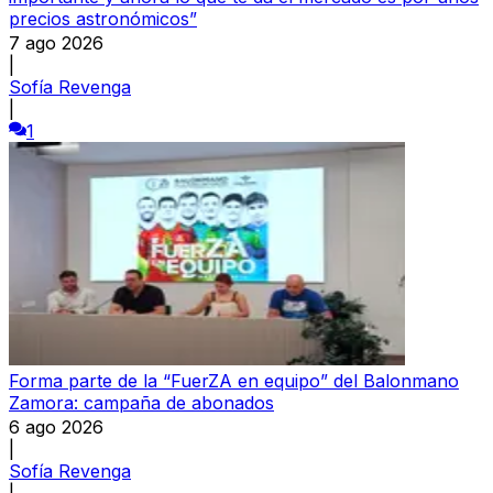
precios astronómicos”
7 ago 2026
|
Sofía Revenga
|
1
Forma parte de la “FuerZA en equipo” del Balonmano
Zamora: campaña de abonados
6 ago 2026
|
Sofía Revenga
|