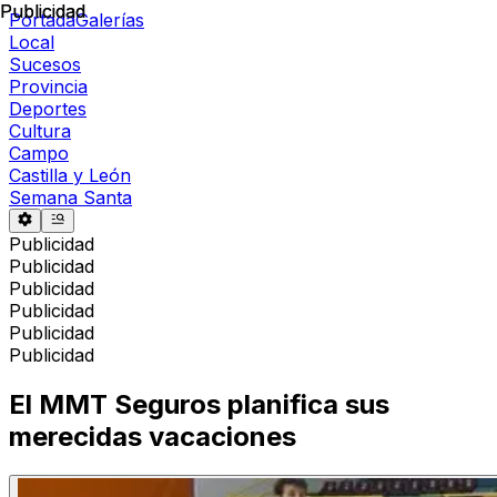
Publicidad
Publicidad
Portada
Galerías
Local
Sucesos
Provincia
Deportes
Cultura
Campo
Castilla y León
Semana Santa
Publicidad
Publicidad
Publicidad
Publicidad
Publicidad
Publicidad
El MMT Seguros planifica sus
merecidas vacaciones