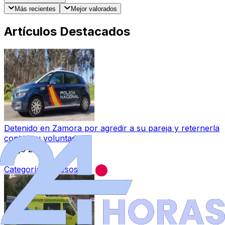
Más recientes
Mejor valorados
Artículos Destacados
Detenido en Zamora por agredir a su pareja y reternerla
contra su voluntad
6 ago 2026
|
Categoría:
Sucesos