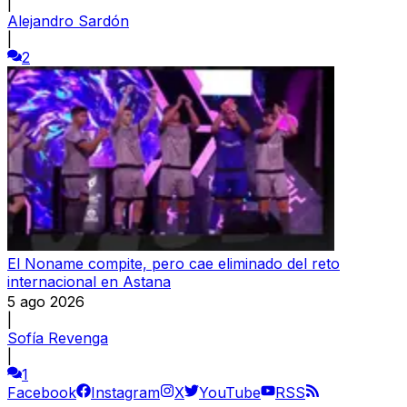
|
Alejandro Sardón
|
2
El Noname compite, pero cae eliminado del reto
internacional en Astana
5 ago 2026
|
Sofía Revenga
|
1
Facebook
Instagram
X
YouTube
RSS