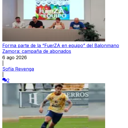
Forma parte de la “FuerZA en equipo” del Balonmano
Zamora: campaña de abonados
6 ago 2026
|
Sofía Revenga
|
2