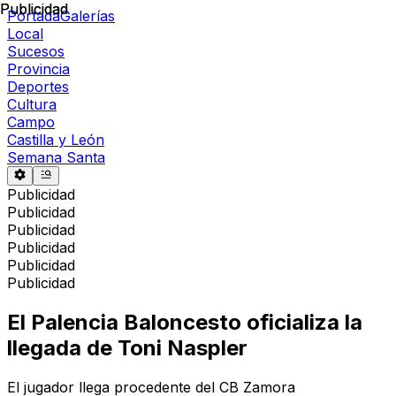
Publicidad
Publicidad
Portada
Galerías
Local
Sucesos
Provincia
Deportes
Cultura
Campo
Castilla y León
Semana Santa
Publicidad
Publicidad
Publicidad
Publicidad
Publicidad
Publicidad
El Palencia Baloncesto oficializa la
llegada de Toni Naspler
El jugador llega procedente del CB Zamora