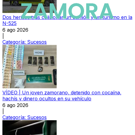
Dos heridos tras colisionar un camión y un turismo en la
N-525
6 ago 2026
|
Categoría:
Sucesos
VÍDEO | Un joven zamorano, detenido con cocaína,
hachís y dinero ocultos en su vehículo
6 ago 2026
|
Categoría:
Sucesos