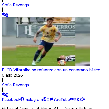
Sofía Revenga
|
5
El CD Villaralbo se refuerza con un canterano bético
6 ago 2026
|
Sofía Revenga
|
0
Facebook
Instagram
X
YouTube
RSS
©
Digital Zamora 24 Horas S.L.
·
Desarrollado por