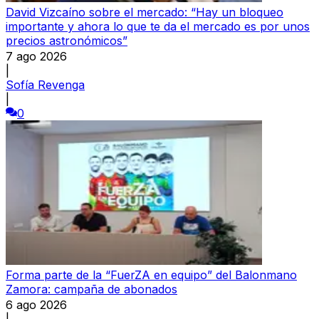
David Vizcaíno sobre el mercado: “Hay un bloqueo
importante y ahora lo que te da el mercado es por unos
precios astronómicos”
7 ago 2026
|
Sofía Revenga
|
0
Forma parte de la “FuerZA en equipo” del Balonmano
Zamora: campaña de abonados
6 ago 2026
|