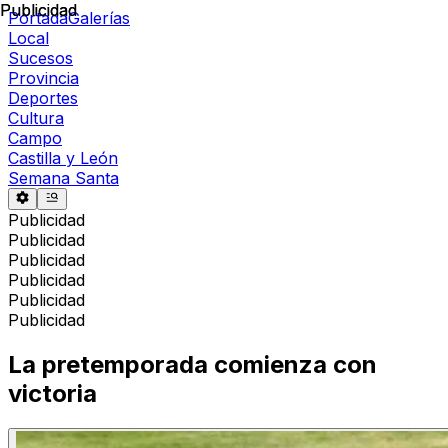
Publicidad
Publicidad
Portada
Galerías
Local
Sucesos
Provincia
Deportes
Cultura
Campo
Castilla y León
Semana Santa
Publicidad
Publicidad
Publicidad
Publicidad
Publicidad
Publicidad
La pretemporada comienza con
victoria