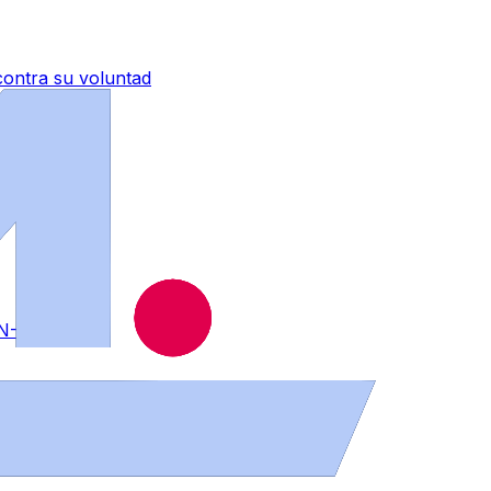
contra su voluntad
 N-525