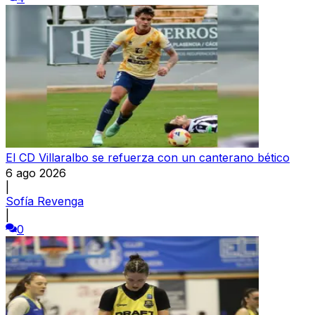
El CD Villaralbo se refuerza con un canterano bético
6 ago 2026
|
Sofía Revenga
|
0