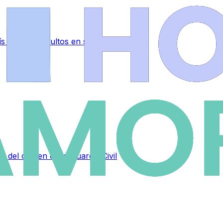
 y dinero ocultos en su vehículo
s del crimen de la Guardia Civil