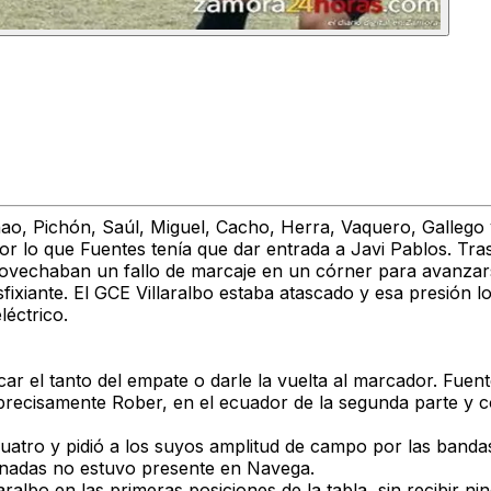
hao, Pichón, Saúl, Miguel, Cacho, Herra, Vaquero, Gallego 
or lo que Fuentes tenía que dar entrada a Javi Pablos. Tra
provechaban un fallo de marcaje en un córner para avanzar
sfixiante. El GCE Villaralbo estaba atascado y esa presión l
léctrico.
scar el tanto del empate o darle la vuelta al marcador. Fu
 precisamente Rober, en el ecuador de la segunda parte y c
atro y pidió a los suyos amplitud de campo por las bandas
ornadas no estuvo presente en Navega.
aralbo en las primeras posiciones de la tabla, sin recibir n