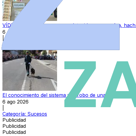
VÍDEO | Un joven zamorano, detenido con cocaína, hachís
6 ago 2026
|
Categoría:
Sucesos
El conocimiento del sistema y el robo de una pistola, detrá
6 ago 2026
|
Categoría:
Sucesos
Publicidad
Publicidad
Publicidad