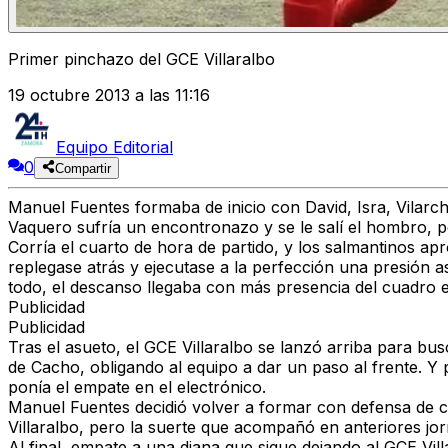
Primer pinchazo del GCE Villaralbo
19 octubre 2013 a las 11:16
Equipo Editorial
0
Compartir
Manuel Fuentes formaba de inicio con David, Isra, Vilarc
Vaquero sufría un encontronazo y se le salí el hombro, p
Corría el cuarto de hora de partido, y los salmantinos a
replegase atrás y ejecutase a la perfección una presión a
todo, el descanso llegaba con más presencia del cuadro e
Publicidad
Publicidad
Tras el asueto, el GCE Villaralbo se lanzó arriba para bu
de Cacho, obligando al equipo a dar un paso al frente. Y
ponía el empate en el electrónico.
Manuel Fuentes decidió volver a formar con defensa de cu
Villaralbo, pero la suerte que acompañó en anteriores j
Al final, empate a una diana que sigue dejando al GCE Vill