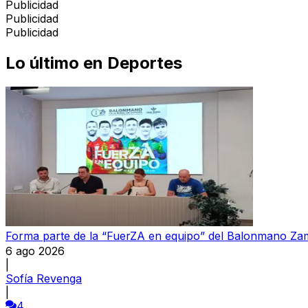
Publicidad
Publicidad
Publicidad
Lo último en
Deportes
Forma parte de la “FuerZA en equipo” del Balonmano Z
6 ago 2026
|
Sofía Revenga
|
4