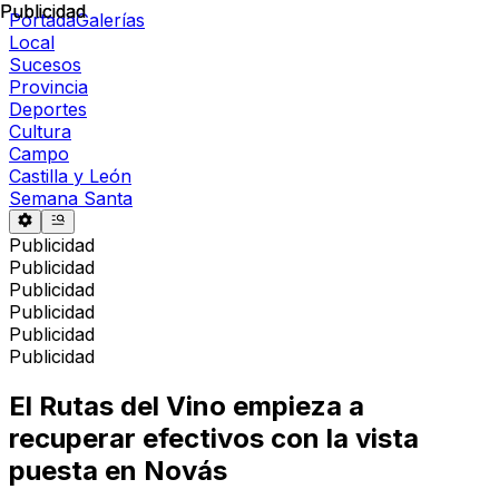
Publicidad
Publicidad
Portada
Galerías
Local
Sucesos
Provincia
Deportes
Cultura
Campo
Castilla y León
Semana Santa
Publicidad
Publicidad
Publicidad
Publicidad
Publicidad
Publicidad
El Rutas del Vino empieza a
recuperar efectivos con la vista
puesta en Novás