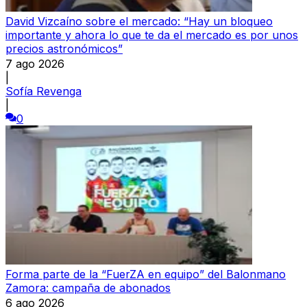
David Vizcaíno sobre el mercado: “Hay un bloqueo
importante y ahora lo que te da el mercado es por unos
precios astronómicos”
7 ago 2026
|
Sofía Revenga
|
0
Forma parte de la “FuerZA en equipo” del Balonmano
Zamora: campaña de abonados
6 ago 2026