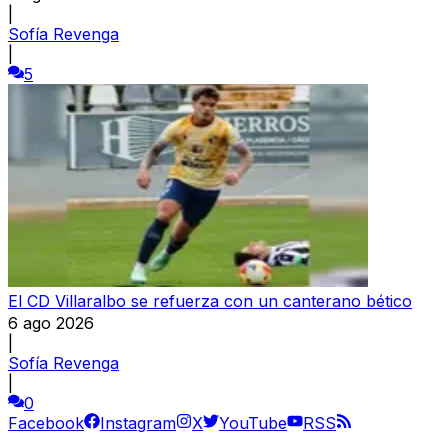
|
Sofía Revenga
|
5
El CD Villaralbo se refuerza con un canterano bético
6 ago 2026
|
Sofía Revenga
|
0
Facebook
Instagram
X
YouTube
RSS