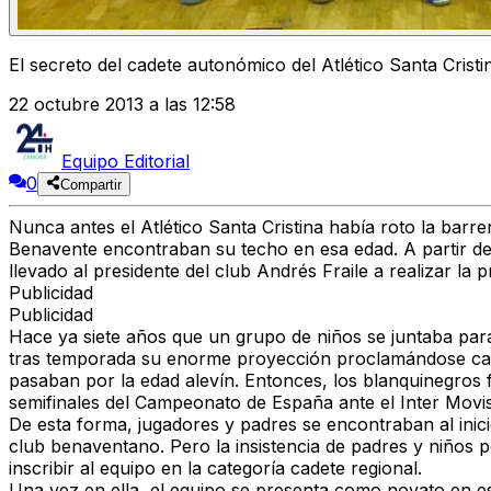
El secreto del cadete autonómico del Atlético Santa Cristi
22 octubre 2013 a las 12:58
Equipo Editorial
0
Compartir
Nunca antes el Atlético Santa Cristina había roto la barrer
Benavente encontraban su techo en esa edad. A partir de 
llevado al presidente del club Andrés Fraile a realizar la 
Publicidad
Publicidad
Hace ya siete años que un grupo de niños se juntaba par
tras temporada su enorme proyección proclamándose casi
pasaban por la edad alevín. Entonces, los blanquinegros 
semifinales del Campeonato de España ante el Inter Movis
De esta forma, jugadores y padres se encontraban al inici
club benaventano. Pero la insistencia de padres y niños p
inscribir al equipo en la categoría cadete regional.
Una vez en ella, el equipo se presenta como novato en e