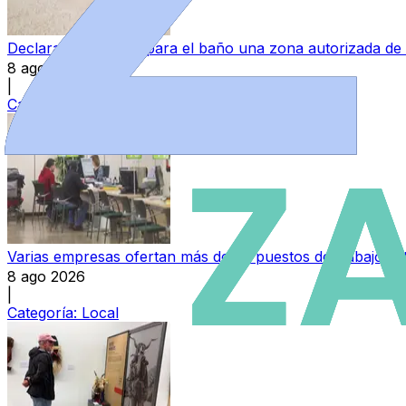
Declarada ‘no apta’ para el baño una zona autorizada de
8 ago 2026
|
Categoría:
Provincia
Varias empresas ofertan más de 30 puestos de trabajo e
8 ago 2026
|
Categoría:
Local