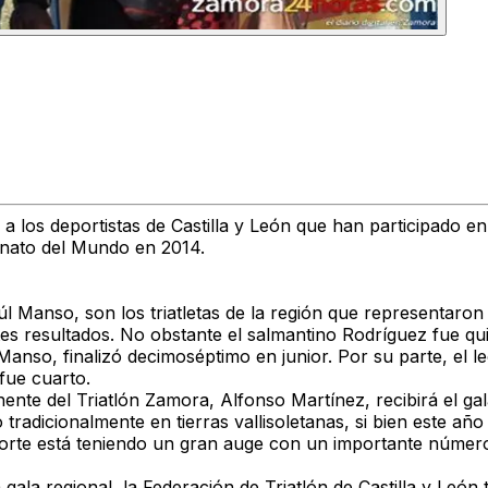
 a los deportistas de Castilla y León que han participado e
onato del Mundo en 2014.
l Manso, son los triatletas de la región que representaro
s resultados. No obstante el salmantino Rodríguez fue quin
anso, finalizó decimoséptimo en junior. Por su parte, el le
fue cuarto.
te del Triatlón Zamora, Alfonso Martínez, recibirá el gala
tradicionalmente en tierras vallisoletanas, si bien este añ
orte está teniendo un gran auge con un importante número
 gala regional, la Federación de Triatlón de Castilla y Leó