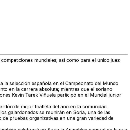
n competiciones mundiales; así como para el único juez
n a la selección española en el Campeonato del Mundo
to en la carrera absoluta; mientras que el soriano
onés Kevin Tarek Viñuela participó en el Mundial junior
rdón de mejor triatleta del año en la comunidad.
o los galardonados se reunirán en Soria, una de las
 de pruebas organizativas en una gran variedad de
n también celebrará en Soria la Asamblea general en la que