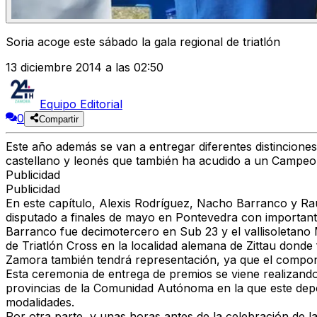
Soria acoge este sábado la gala regional de triatlón
13 diciembre 2014 a las 02:50
Equipo Editorial
0
Compartir
Este año además se van a entregar diferentes distinciones
castellano y leonés que también ha acudido a un Campe
Publicidad
Publicidad
En este capítulo, Alexis Rodríguez, Nacho Barranco y Raú
disputado a finales de mayo en Pontevedra con importante
Barranco fue decimotercero en Sub 23 y el vallisoletano M
de Triatlón Cross en la localidad alemana de Zittau donde 
Zamora también tendrá representación, ya que el componen
Esta ceremonia de entrega de premios se viene realizando 
provincias de la Comunidad Autónoma en la que este dep
modalidades.
Por otra parte, y unas horas antes de la celebración de la