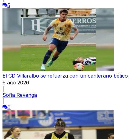
5
El CD Villaralbo se refuerza con un canterano bético
6 ago 2026
|
Sofía Revenga
|
0