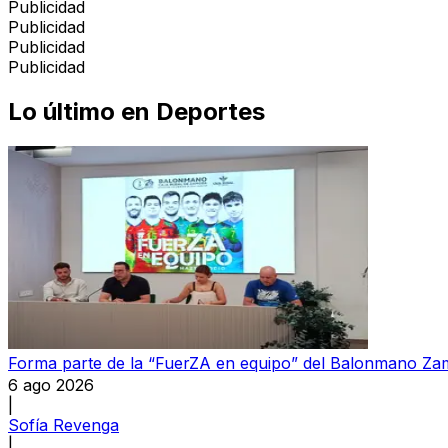
Publicidad
Publicidad
Publicidad
Publicidad
Lo último en
Deportes
Forma parte de la “FuerZA en equipo” del Balonmano Z
6 ago 2026
|
Sofía Revenga
|