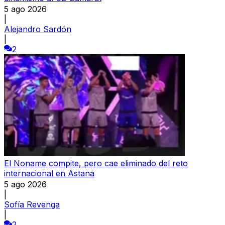
5 ago 2026
|
Alejandro Sardón
|
2
El Noname compite, pero cae eliminado del reto
internacional en Astana
5 ago 2026
|
Sofía Revenga
|
2