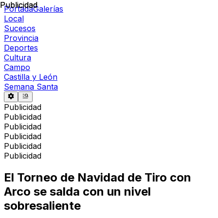
Publicidad
Publicidad
Portada
Galerías
Local
Sucesos
Provincia
Deportes
Cultura
Campo
Castilla y León
Semana Santa
Publicidad
Publicidad
Publicidad
Publicidad
Publicidad
Publicidad
El Torneo de Navidad de Tiro con
Arco se salda con un nivel
sobresaliente