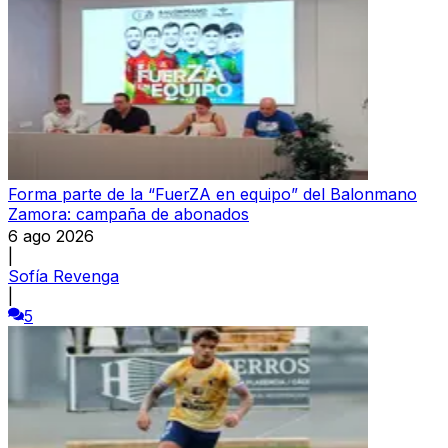
Forma parte de la “FuerZA en equipo” del Balonmano
Zamora: campaña de abonados
6 ago 2026
|
Sofía Revenga
|
5