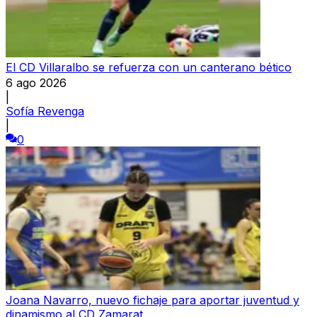
El CD Villaralbo se refuerza con un canterano bético
6 ago 2026
|
Sofía Revenga
|
0
Joana Navarro, nuevo fichaje para aportar juventud y
dinamismo al CD Zamarat